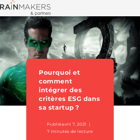
Pourquoi et
comment
intégrer des
critères ESG dans
sa startup ?
Publié
avril 7, 2021
7 minutes de lecture