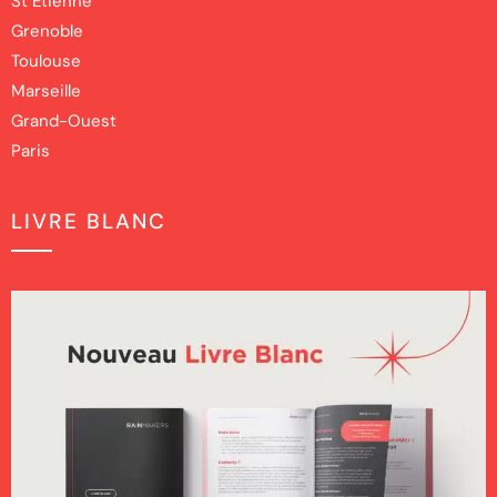
St Etienne
Grenoble
Toulouse
Marseille
Grand-Ouest
Paris
LIVRE BLANC