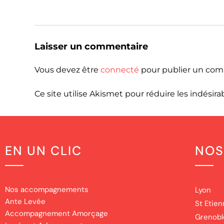
Laisser un commentaire
Vous devez être
connecté
pour publier un com
Ce site utilise Akismet pour réduire les indésira
EN UN CLIC
NOS
Nos accompagnements
Lyon
Ante Levée
St Etie
Accompagnement Amorçage
Grenobl