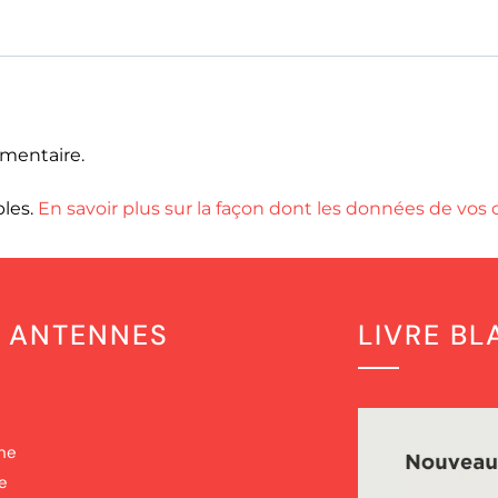
mentaire.
bles.
En savoir plus sur la façon dont les données de vos
 ANTENNES
LIVRE B
nne
e