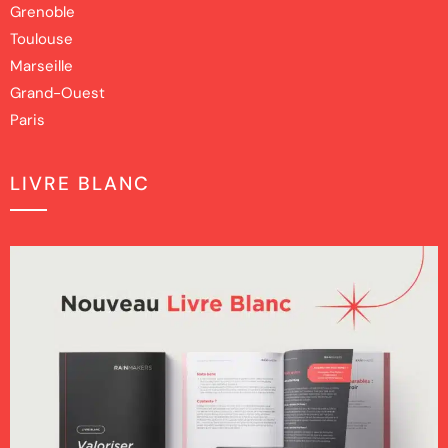
Grenoble
Toulouse
Marseille
Grand-Ouest
Paris
LIVRE BLANC